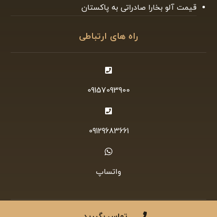
قیمت آلو بخارا صادراتی به پاکستان
راه های ارتباطی
09157093900
09129683661
واتساپ
طراحی سایت
و
سئو سایت
توسط آرمان کمپانی
تماس بگیرید ...