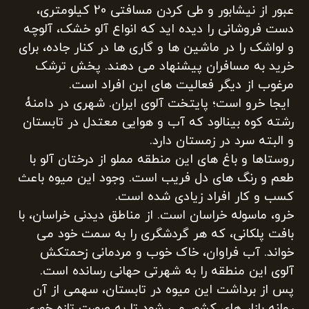
عبور از نیشابور و طی کردن مسافتی 20 کیلومتری،
دست فروشانی را دیده اید که انواع آلو خشک، آلوچه
و لواشک را در ماشین ها و گاری ها در کنار جاده، برای
خرید به مسافران پیشنهاد می دهند. پخش ترشک
مرغوب از دیگر فعالیت های این افراد است.
ایجا خرو است؛ پایتخت آلوی ایران. شهری در دامنۀ
رشته کوه بینالود که آب و هوایی معتدل در تابستان
و البته سرد در زمستان دارد.
روستاها و باغ های این منطقه مملو از درختان آلو با
طعم و رنگ های دل فریب است. وجود این میوه باعث
کسب و کار افراد زیادی شده است.
خرو، ماسوله خراسان است. از مناطق دیدنی خراسان، با
بافت پلکانی، که هر گردشگری را به سمت خود می
خواند. آب فراوان، خاک خوب و مردمانی زحمتکش
آلوی این منطقه را به شهرتی حهانی رسانده است.
پس از برداشت این میوه در تابستان، سهمی از آن
روانه بازار های کشور می شود تا به صورت تازه خوری